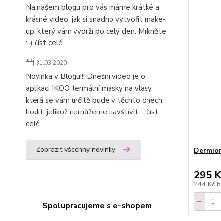
Na našem blogu pro vás máme krátké a
krásné video, jak si snadno vytvořit make-
up, který vám vydrží po celý den. Mrkněte
:-)
číst celé
31.03.2020
Novinka v Blogu!!! Dnešní video je o
aplikaci IKOO termální masky na vlasy,
která se vám určitě bude v těchto dnech
hodit, jelikož nemůžeme navštívit ...
číst
celé
Zobrazit všechny novinky
Dermio
295 K
244 Kč
b
Spolupracujeme s e-shopem