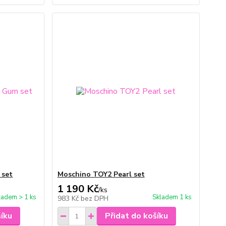
 set
Moschino TOY2 Pearl set
1 190 Kč
/
ks
ladem > 1 ks
Skladem 1 ks
983 Kč
bez DPH
šíku
Přidat do košíku