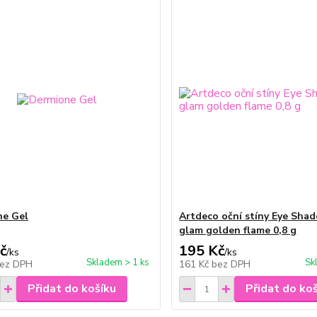
ne Gel
Artdeco oční stíny Eye Sha
glam golden flame 0,8 g
č
195 Kč
/
ks
/
ks
Skladem > 1 ks
Sk
ez DPH
161 Kč
bez DPH
Přidat do košíku
Přidat do ko