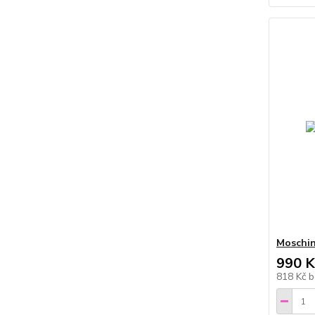
Moschin
990 K
818 Kč
b