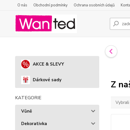
O nás
Obchodní podmínky
Ochrana osobních údajů
Konta
AKCE & SLEVY
Dárkové sady
Z na
KATEGORIE
Vybrali
Vůně
Dekorativka