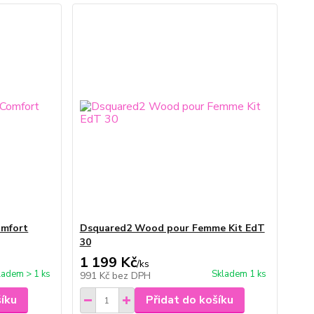
omfort
Dsquared2 Wood pour Femme Kit EdT
30
1 199 Kč
/
ks
ladem > 1 ks
Skladem 1 ks
991 Kč
bez DPH
šíku
Přidat do košíku