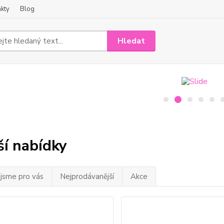
kty
Blog
Hledat
ší nabídky
 jsme pro vás
Nejprodávanější
Akce