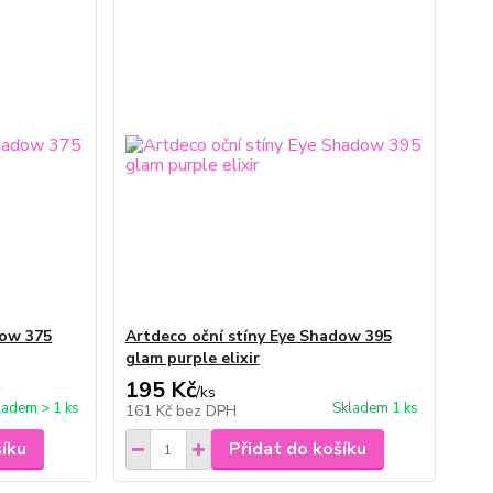
dow 375
Artdeco oční stíny Eye Shadow 395
glam purple elixir
195 Kč
/
ks
ladem > 1 ks
Skladem 1 ks
161 Kč
bez DPH
šíku
Přidat do košíku