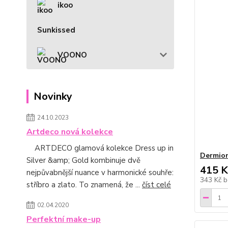
ikoo
Sunkissed
VOONO
Novinky
24.10.2023
Artdeco nová kolekce
ARTDECO glamová kolekce Dress up in
Dermion
Silver &amp; Gold kombinuje dvě
415 K
nejpůvabnější nuance v harmonické souhře:
343 Kč
b
stříbro a zlato. To znamená, že ...
číst celé
02.04.2020
Perfektní make-up