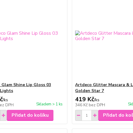
 Glam Shine Lip Gloss 03
Artdeco Glitter Mascara & L
Lights
Golden Star 7
č
419 Kč
/
ks
/
ks
Skladem > 1 ks
Sk
ez DPH
346 Kč
bez DPH
Přidat do košíku
Přidat do ko