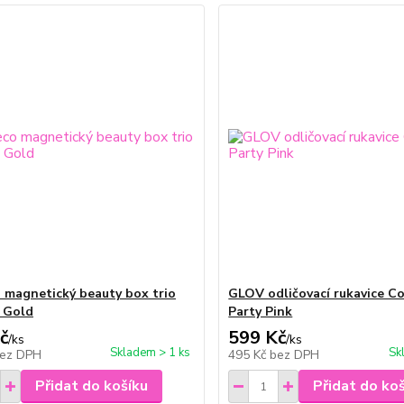
 magnetický beauty box trio
GLOV odličovací rukavice C
& Gold
Party Pink
č
599 Kč
/
ks
/
ks
Skladem > 1 ks
Sk
ez DPH
495 Kč
bez DPH
Přidat do košíku
Přidat do ko