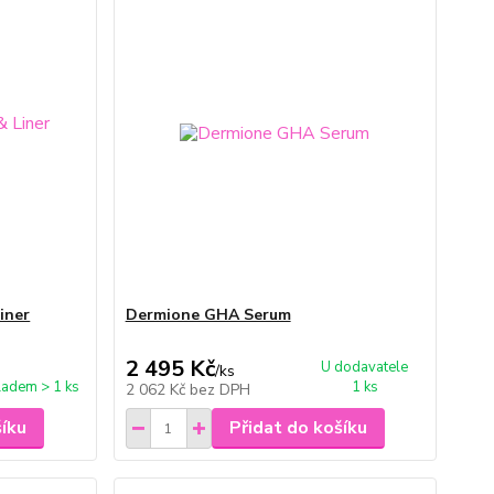
iner
Dermione GHA Serum
2 495 Kč
U dodavatele
/
ks
ladem > 1 ks
1 ks
2 062 Kč
bez DPH
šíku
Přidat do košíku