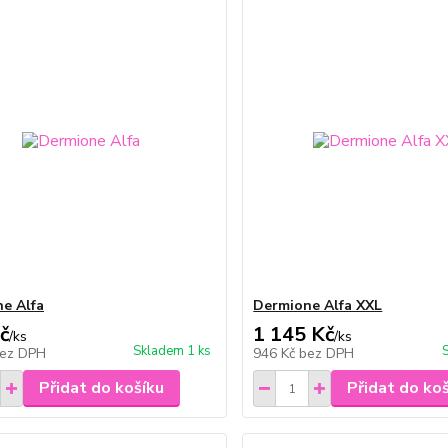
e Alfa
Dermione Alfa XXL
č
1 145 Kč
/
ks
/
ks
Skladem 1 ks
ez DPH
946 Kč
bez DPH
Přidat do košíku
Přidat do ko