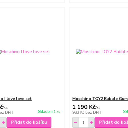
o I love love set
Moschino TOY2 Bubble Gum
č
1 190 Kč
/
ks
/
ks
Skladem 1 ks
Sk
ez DPH
983 Kč
bez DPH
Přidat do košíku
Přidat do ko