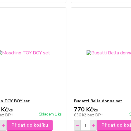
o TOY BOY set
Bugatti Bella donna set
 Kč
770 Kč
/
ks
/
ks
Skladem 1 ks
ez DPH
636 Kč
bez DPH
Přidat do košíku
Přidat do ko