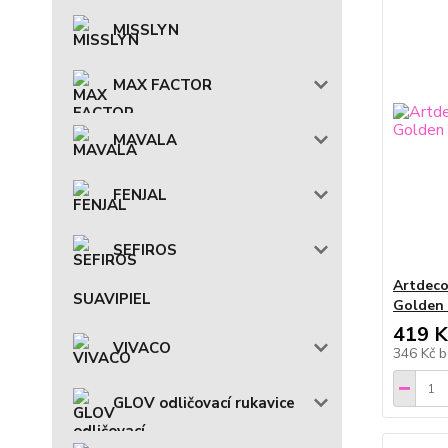
MISSLYN
MAX FACTOR
MAVALA
FENJAL
SEFIROS
Artdeco
SUAVIPIEL
Golden 
419 K
VIVACO
346 Kč
b
GLOV odličovací rukavice